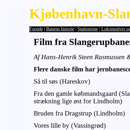
Kjøbenhavn-Sla
Forside
|
Banens historie
|
Stationerne
|
Lokomotiver o
Film fra Slangerupbane
Af Hans-Henrik Steen Rasmussen 
Flere danske film har jernbanes
Så til søs (Hareskov)
Fra den gamle købmandsgaard (Sl
strækning lige øst for Lindholm)
Bruden fra Dragstrup (Lindholm)
Vores lille by (Vassingrød)