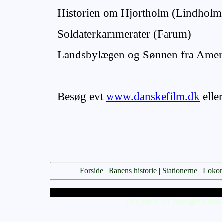
Historien om Hjortholm (Lindholm
Soldaterkammerater (Farum)
Landsbylægen og Sønnen fra Amer
Besøg evt
www.danskefilm.dk
elle
Forside
|
Banens historie
|
Stationerne
|
Lokom
This site is © Copyright
Hans-